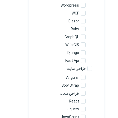
Wordpress
WCF
Blazor
Ruby
GraphQL
Web GIS
Django
Fast Api
طراحی سایت
Angular
BootStrap
طراحی سایت
React
Jquery
JavaScript