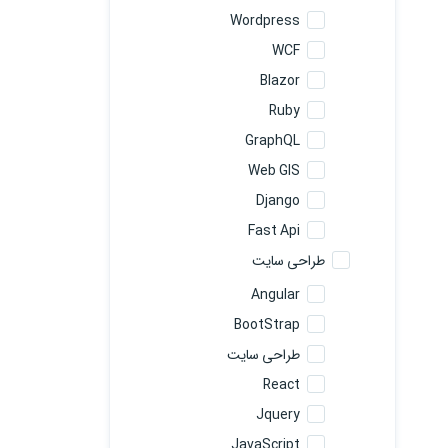
Wordpress
WCF
Blazor
Ruby
GraphQL
Web GIS
Django
Fast Api
طراحی سایت
Angular
BootStrap
طراحی سایت
React
Jquery
JavaScript