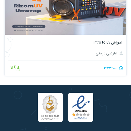
آموزش intro to uv
اقارضی درمنی
رایگانـ
2:23:00