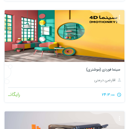
سینما فوردی (موشنری)
اقارضی درمنی
رایگانـ
24:3:00