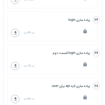
26
پیاده سازی login
00:29:00
27
پیاده سازی login قسمت دوم
00:09:00
28
پیاده سازی لایه api برای user
00:13:00