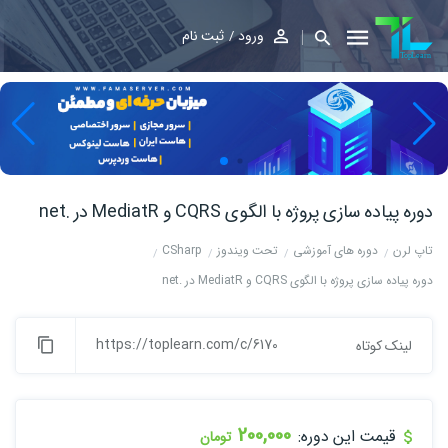
ورود
ثبت نام
دوره پیاده سازی پروژه با الگوی CQRS و MediatR در .net
تاپ لرن
دوره های آموزشی
تحت ویندوز
CSharp
دوره پیاده سازی پروژه با الگوی CQRS و MediatR در .net
https://toplearn.com/c/6170
لینک کوتاه
200,000
قیمت این دوره:
تومان