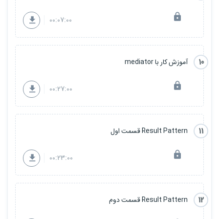
00:07:00
10
آموزش کار با mediator
00:27:00
11
Result Pattern قسمت اول
00:23:00
12
Result Pattern قسمت دوم