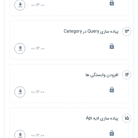
00:14:00
13
پیاده سازی Query در Category
00:14:00
14
افزودن وابستگی ها
00:12:00
15
پیاده سازی لایه Api
00:12:00