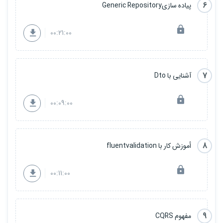
6
پیاده سازیGeneric Repository
00:21:00
7
آشنایی با Dto
00:09:00
8
أموزش کار با fluentvalidation
00:11:00
9
مفهوم CQRS