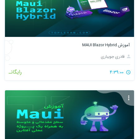
آموزش MAUI Blazor Hybrid
قادری جویباری
رایگانـ
4:39:00