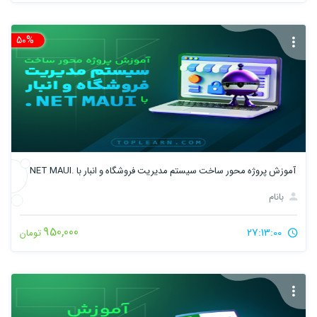
50%
تخ
آموزش پروژه‌ محور ساخت سیستم مدیریت فروشگاه و انبار با .NET MAUI
بانام
950,000
27:13:00
تومان