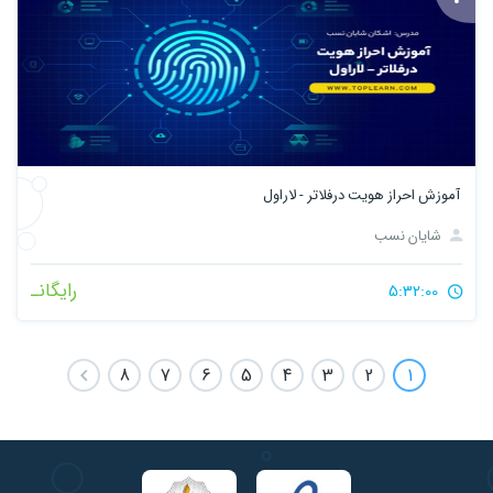
آموزش احراز هویت درفلاتر - لاراول
شایان نسب
رایگانـ
5:32:00
8
7
6
5
4
3
2
1