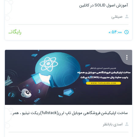
آموزش اصول SOLID در کاتلین
صیقلی
رایگانـ
0:54:00
ساخت اپلیکیشن فروشگاهی موبایل تاپ لرن(fullstack)ریکت نیتیو ، همراه با وب سایت پنل مدیریت (cms) با ریکت
اسدی بابانظر