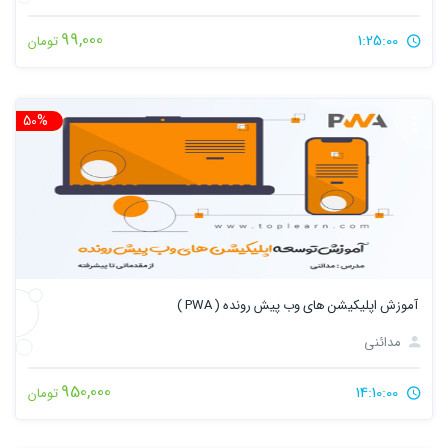
99,000
1:25:00
تومان
50%
تخ
آموزش اپلیکیشن های وب پیش رونده ( PWA )
مدائنی
950,000
14:10:00
تومان