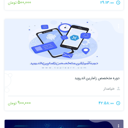
500,000
29:13:00
تومان
دوره متخصص زامارین اندروید
خیامدار
900,000
42:58:00
تومان