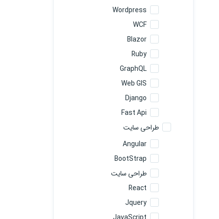
Wordpress
WCF
Blazor
Ruby
GraphQL
Web GIS
Django
Fast Api
طراحی سایت
Angular
BootStrap
طراحی سایت
React
Jquery
JavaScript