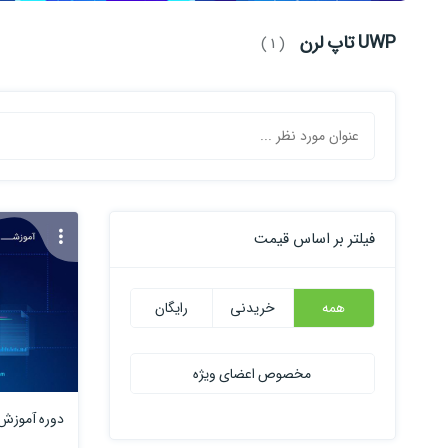
UWP تاپ لرن
( 1 )
فیلتر بر اساس قیمت
همه
خریدنی
رایگان
مخصوص اعضای ویژه
دوره آموزش WP