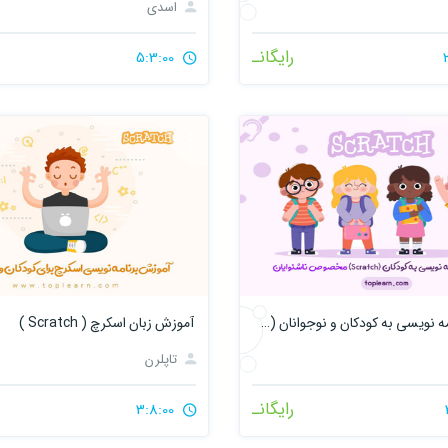
اسدی
رایگانـ
5:3:00
آموزش برنامه نویسی به کودکان و نوجوانان (Scratch) مخصوص ناشنوایان
آموزش زبان اسکرچ ( Scratch )
تاپلرن
رایگانـ
3:8:00