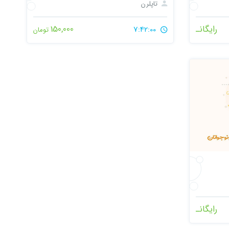
تاپلرن
رایگانـ
150,000
7:42:00
تومان
رایگانـ