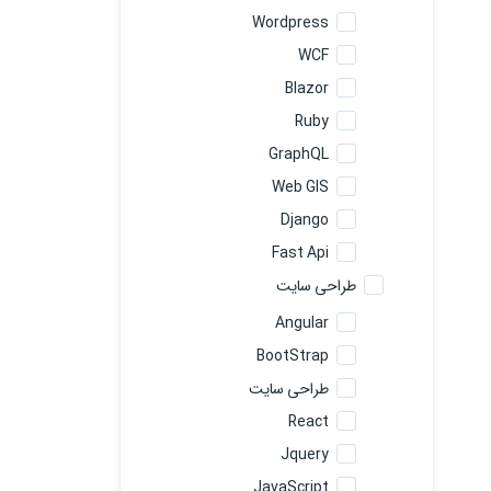
Wordpress
WCF
Blazor
Ruby
GraphQL
Web GIS
Django
Fast Api
طراحی سایت
Angular
BootStrap
طراحی سایت
React
Jquery
JavaScript