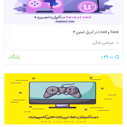
Save و Load در آنریل انجین 4
میرشبی بایگی
رایگانـ
0:39:00