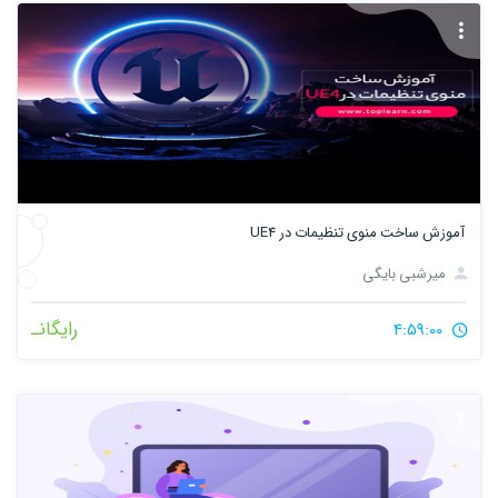
آموزش ساخت منوی تنظیمات در UE4
میرشبی بایگی
رایگانـ
4:59:00