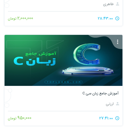
طاهری
2,000,000
28:43:00
تومان
آموزش جامع زبان سی C
ارزنی
950,000
27:41:00
تومان