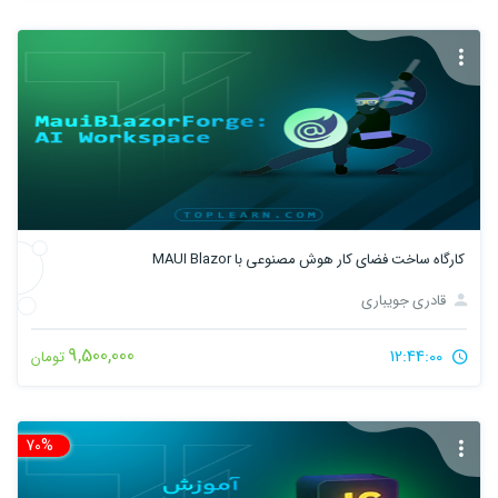
کارگاه ساخت فضای کار هوش مصنوعی با MAUI Blazor
قادری جویباری
9,500,000
12:44:00
تومان
70%
تخ