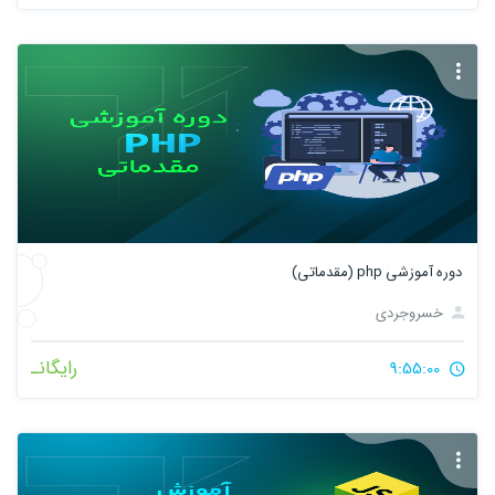
دوره آموزشی php (مقدماتی)
خسروجردی
رایگانـ
9:55:00