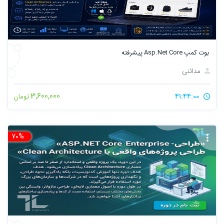
بوت کمپ Asp.Net Core پیشرفته
مدائنی
3,600,000
41:44:00
تومان
70%
تخ