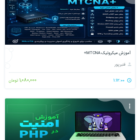
آموزش میکروتیک MTCNA+
قنبرپور
1,080,000
1:12:00
تومان