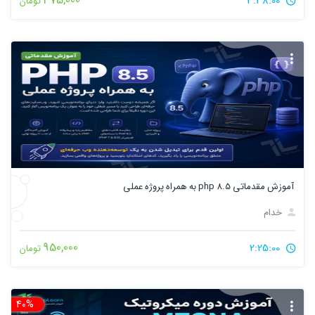
375,000
3:38:00
تومان
آموزش مقدماتی php 8.5 به همراه پروژه عملی
خدام
950,000
2:25:00
تومان
40%
تخ