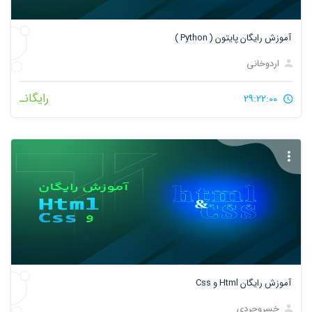
آموزش رایگان پایتون ( Python )
اردوخانی
رایگانـ
29:22:00
آموزش رایگان Html و Css
خسروجردی