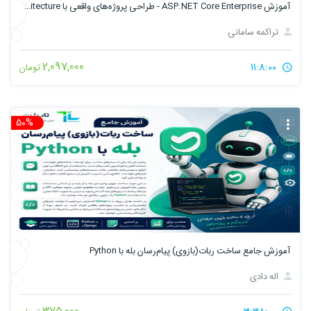
آموزش ASP.NET Core Enterprise - طراحی پروژه‌های واقعی با Clean Architecture
تراکمه سامانی
2,097,000
11:8:00
تومان
50%
تخ
آموزش جامع ساخت ربات(بازوی) پیام‌رسان بله با Python
اله دادی