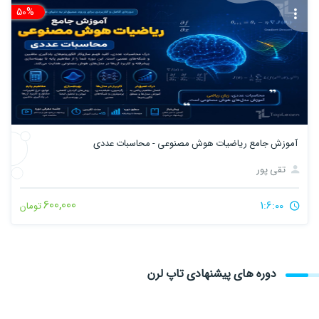
50%
تخ
آموزش جامع ریاضیات هوش مصنوعی - محاسبات عددی
تقی پور
600,000
1:6:00
تومان
دوره های پیشنهادی تاپ لرن