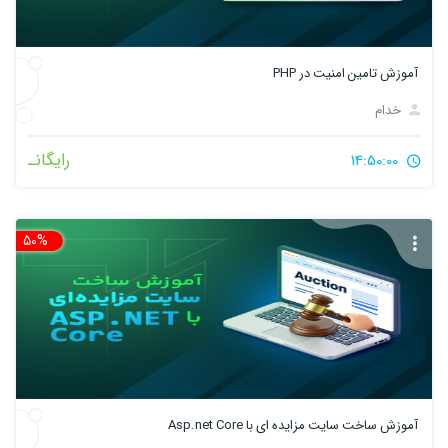
آموزش تامین امنیت در PHP
خدام
رایگانـ
14:50:00
50%
تخ
آموزش ساخت سایت مزایده ای با Asp.net Core