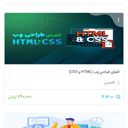
الفبای طراحی وب (HTML و CSS)
قاسمی
790,000
4:13:00
تومان