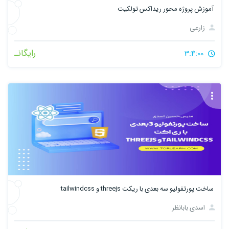
آموزش پروژه محور ریداکس تولکیت
زارعی
رایگانـ
3:4:00
ساخت پورتفولیو سه بعدی با ریکت threejs و tailwindcss
اسدی بابانظر