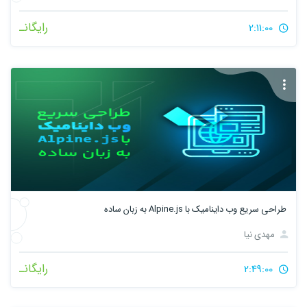
رایگانـ
2:11:00
طراحی سریع وب داینامیک با Alpine.js به زبان ساده
مهدی نیا
رایگانـ
2:49:00