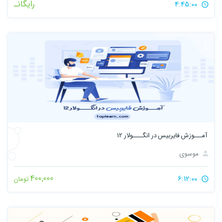
رایگانـ
4:45:00
آمـــوزش فایربیس در انگــــولار 12
موسوی
400,000
6:12:00
تومان