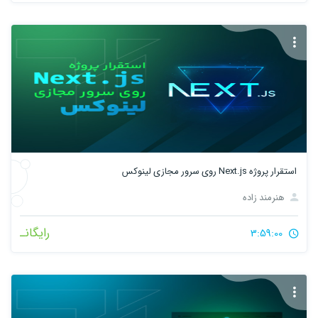
استقرار پروژه Next.js روی سرور مجازی لینوکس
هنرمند زاده
رایگانـ
3:59:00