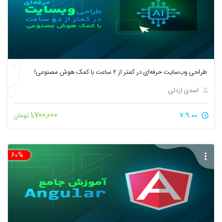
طراحی وب‌سایت حرفه‌ای در کمتر از ۲ ساعت با کمک هوش مصنوعی!
اسدی اردلی
1,700,000
7:9:00
تومان
60%
تخ