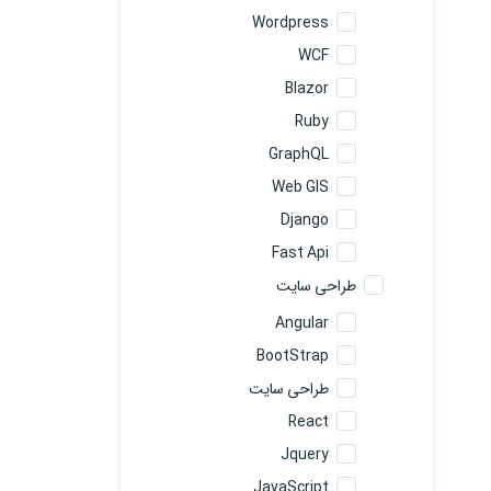
Wordpress
WCF
Blazor
Ruby
GraphQL
Web GIS
Django
Fast Api
طراحی سایت
Angular
BootStrap
طراحی سایت
React
Jquery
JavaScript