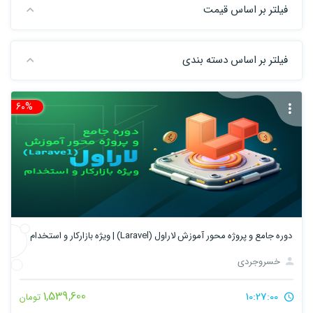
فیلتر بر اساس قیمت
فیلتر بر اساس دسته بندی
60%
تخ
دوره جامع و پروژه محور آموزش لاراول (Laravel) | ویژه بازارکار و استخدام
خسروجردی
1,539,600
10:27:00
تومان