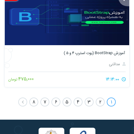
آموزش BootStrap (بوت استرپ 4 و 5 )
مدائنی
475,000
14:14:00
تومان
8
7
6
5
4
3
2
1