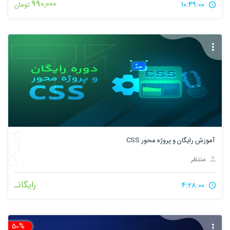
990,000
10:49:00
تومان
آموزش رایگان و پروژه محور CSS
منتظر
رایگانـ
4:28:00
50%
تخ