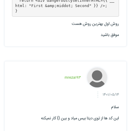
  return <div dangerouslySetInnerHTML={{ __
html: "First &amp;middot; Second" }} />;

}
روش اول بهترین روش هست
موفق باشید
mreza193
1401/05/14
سلام
این کد ها از توی دیتا بیس میاد و بین {} کار نمیکنه