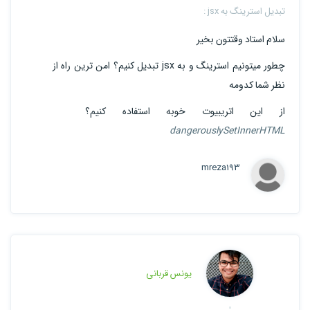
تبدیل استرینگ به jsx :
سلام استاد وقتتون بخیر
چطور میتونیم استرینگ و به jsx تبدیل کنیم؟ امن ترین راه از
نظر شما کدومه
از این اتریبیوت خوبه استفاده کنیم؟
dangerouslySetInnerHTML
mreza193
یونس قربانی