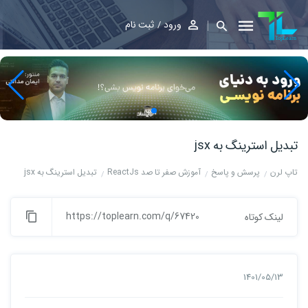
ورود
ثبت نام
تبدیل استرینگ به jsx
تاپ لرن
پرسش و پاسخ
آموزش صفر تا صد ReactJs
تبدیل استرینگ به jsx
https://toplearn.com/q/67420
لینک کوتاه
1401/05/13