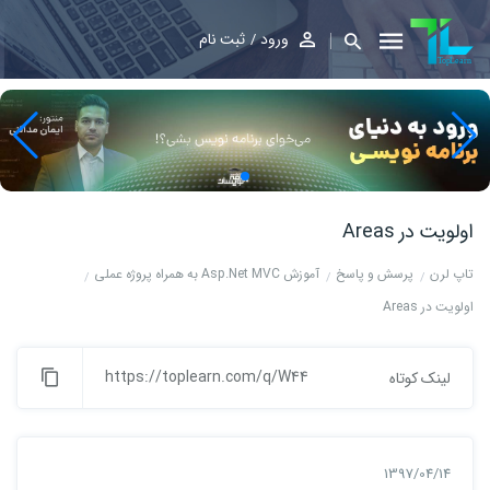
ورود
ثبت نام
اولویت در Areas
تاپ لرن
پرسش و پاسخ
آموزش Asp.Net MVC به همراه پروژه عملی
اولویت در Areas
https://toplearn.com/q/W44
لینک کوتاه
1397/04/14