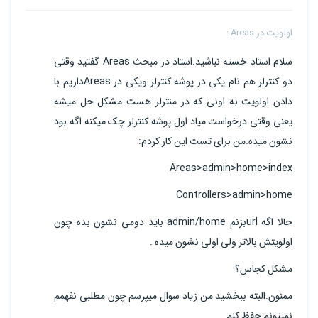
اولویت در Areas :
سلام استاد خسته نباشید.استاد در مبحث Areas گفتید وقتی
دو کنترلر هم نام یکی در پوشه کنترلر ویکی در Areasداریم با
دادن اولویت به اونی که در منترلر هست مشکل حل میشه
یعنی وقتی درخواست میاد اول پوشه کنترلر چک میکنه اگه بود
نشون میده.من برای تست این کار کردم:
Areas>admin>home>index
Controllers>admin>home
حالا اگه urlبزنم admin/home باید دومی نشون بده چون
اولویتش بالاتر ولی اولی نشون میده .
مشکل کجاس؟
ممنون.البته ببخشید من زیاد سوال میپرسم چون مطلبی نفهمم
نمیتونم حفظ کنم