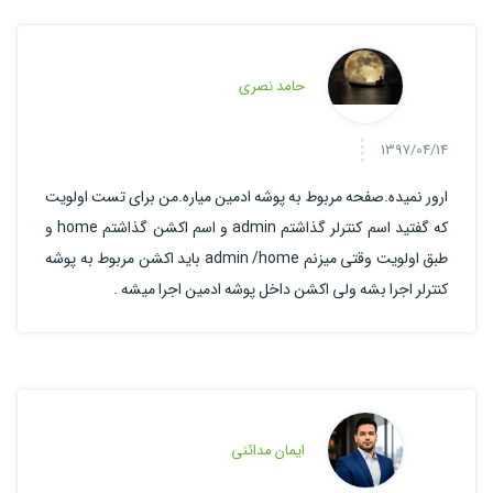
حامد نصری
1397/04/14
ارور نمیده.صفحه مربوط به پوشه ادمین میاره.من برای تست اولویت
که گفتید اسم کنترلر گذاشتم admin و اسم اکشن گذاشتم home و
طبق اولویت وقتی میزنم admin /home باید اکشن مربوط به پوشه
کنترلر اجرا بشه ولی اکشن داخل پوشه ادمین اجرا میشه .
ایمان مدائنی