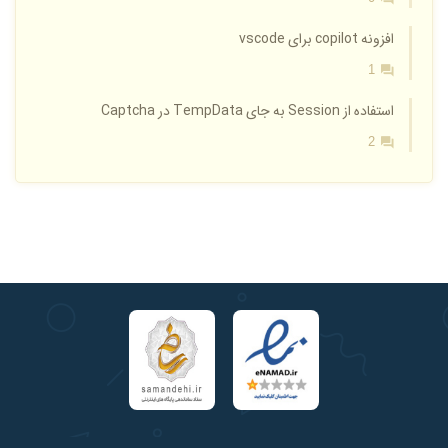
افزونه copilot برای vscode
1
استفاده از Session به جای TempData در Captcha
2