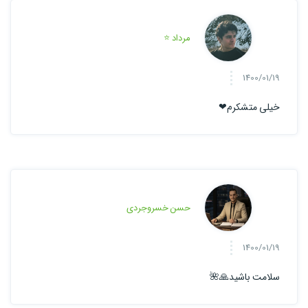
مرداد ⭐
1400/01/19
خیلی متشکرم❤
حسن خسروجردی
1400/01/19
سلامت باشید🙏🌺