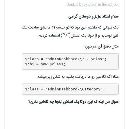
double back slash in the object :
سلام استاد عزیز و دوستان گرامی
یک سوالی که داشتم این بود که تو جلسه 41 ما برای ساخت یک
شی اومدیم و از دوتا بک اسلش("\\") استفاده کردیم.
مثال دقیق آن در دوره:
$class = "adminDashbord\\" . $class;

$obj = new $class;
مثلا اگه کلاسی رو ما دریافت بکنیم به شکل زیر میشه:
$class = "adminDashbord\\Category";
سوال من اینه که این دوتا بک اسلش اینجا چه نقشی دارن؟