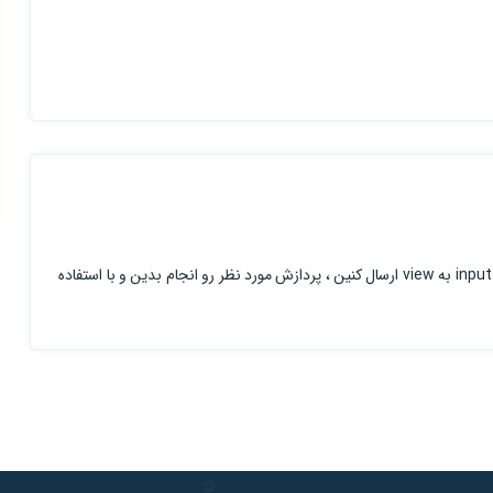
یک فرم ایجاد کنین ، عدد مورد نظر رو با استفاده از input به view ارسال کنین ، پردازش مورد نظر رو انجام بدین و با استفاده