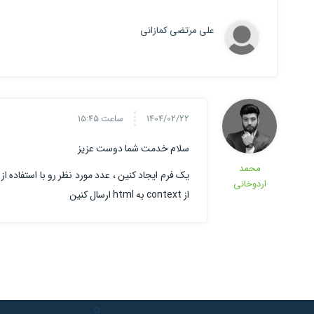
علی مرتضی کمازانی
1404/02/22
ساعت 15:45
سلام خدمت شما دوست عزیز
محمد
اردوخانی
از context به html ارسال کنین