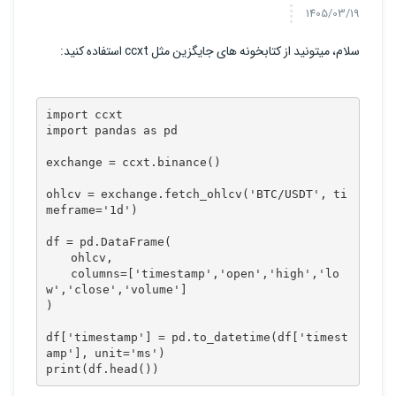
1405/03/19
سلام، میتونید از کتابخونه های جایگزین مثل ccxt استفاده کنید:
import ccxt

import pandas as pd

exchange = ccxt.binance()

ohlcv = exchange.fetch_ohlcv('BTC/USDT', ti
meframe='1d')

df = pd.DataFrame(

    ohlcv,

    columns=['timestamp','open','high','lo
w','close','volume']

)

df['timestamp'] = pd.to_datetime(df['timest
amp'], unit='ms')
