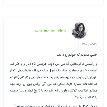
mazinanimohammad425
1405/03/20
خیلی ممنونم که جوابم رو دادید
و راستش تا اونجایی که من می دونم هزینش ۲۵ دلار و و فکر کنم
استیم ۱۰۰ دلار بخواد و استاد یک سوال دیگه من اگه بخوام پولی که از
طریق بازی دربیارم رو برسونم به جیب خودم باید چی کار کنم (شنیدم
که اطلاعات شماره کارت بانکی که می گی براش پول رو بزنه باید
مطابق اطلاعات گوگل دولوپر باشه مثلا نام یا تاریخ تولد و ....) درسته
یا که الکی میگن؟
و ناشر گوگل پلی چی یا کیه و اگر یکم توضیح بدین ممنون میشم‌:)