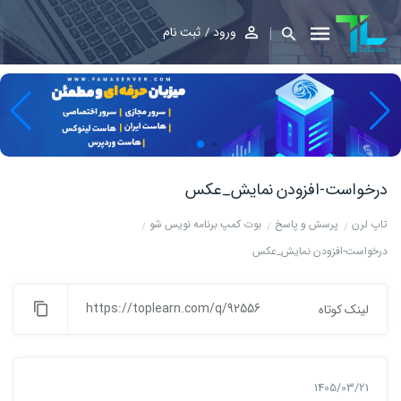
ورود
ثبت نام
درخواست-افزودن نمایش_عکس
تاپ لرن
پرسش و پاسخ
بوت کمپ برنامه نویس شو
درخواست-افزودن نمایش_عکس
https://toplearn.com/q/92556
لینک کوتاه
1405/03/21