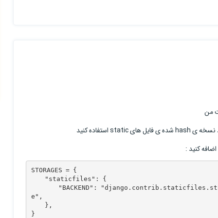
ت من
sta استفاده کنید
STORAGES = {

    "staticfiles": {

        "BACKEND": "django.contrib.staticfiles.storage.ManifestStaticFilesStorag
e",

    },

}