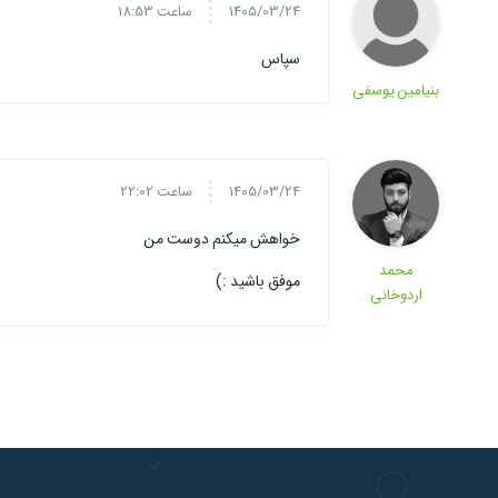
1405/03/24
ساعت 18:53
سپاس
بنیامین یوسفی
1405/03/24
ساعت 22:02
خواهش میکنم دوست من
محمد
موفق باشید :)
اردوخانی