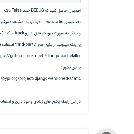
اطمینان حاصل کنید که DEBUG حتما False باشه
بعد دستور collectstatic رو بزنید. مشاهده میکنید که فایل ها با یک اسم hash جدید توی static_cdn ایجاد میشن
و جنگو به صورت خودکار فایل ها رو track میکنه ( بر اساس تغییراتی که دادید )
یا اینکه میتونید از پکیج های thrid-party استفاده کنید:
tps://github.com/meeb/django-cachekiller
یا این پکیج :
//pypi.org/project/django-versioned-static/
در این رابطه پکیج های زیادی وجود دارن و استفاده