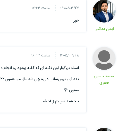
1405/03/27
ساعت 17:43
خیر
ایمان مدائنی
1405/03/28
ساعت 16:23
استاد بزرگوار اون نکته ای که گفته بودید رو انجام
محمد حسین
بعد این بروزرسانی دوره چی شد مال من همون ۲۰۲۲ هستش هستش به ۲۰۲۶ بروز رسانی نشده.
صفری
ممنون.🌹
ببخشید سوالام زیاد شد.