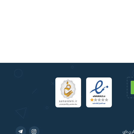
رن بای