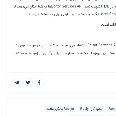
یک extension را برای ویژوال استودیو ایجاد کنید یا یک ویژگی موجود در IDE را تقویت کنید. Editor Services APIها به شما امکان می‌دهند تا
پروژه Roslyn مجموعه‌ای از Compiler APIs، Services APIs و Editor Services APIs را نشان می‌دهد که اطلاعات غنی در مورد سورس کد
رائه می‌دهد و دارای وفاداری کامل به زبان‌های C# و Visual Basic است. این پروژه فرصت‌های بسیاری را برای نوآوری در زمینه‌های مختلف
نحوه کار Roslyn
Roslyn مایکروسافت