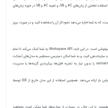
برای نوآوری در زمینه‌هایی مانند برنامه‌نویسی متا، تولید کد و تبدیل، استفاده تعاملی از زبان‌های C# و VB، و تعبیه C# و VB در حوزه زبان‌های
سترس است، که به شما اجازه می‌دهد نحوه کار آن را مشاهده کنید و در صورت بروز
لایه Services نقطه شروع برای انجام تحلیل کد و ریفکتورینگ کل سولوشن است. در این لایه، Workspace API به شما کمک می‌کند تا تمام
د سازماندهی کنید، و به شما امکان دسترسی مستقیم به مدل‌های آبجکت
لایه کامپایلر مانند متن سورس،‌ درخت‌های سینتکس، مدل‌های semantic را بدون نیاز به تجزیه فایل‌ها، پیکربندی گزینه‌ها یا مدیریت
محیط میزبان، مثل IDE، workspaceای را برای شما مرتبط با سولوشن باز ارائه می‌دهد. همچنین استفاده از این مدل خارج از IDE توسط
هستند. با این حال،‌ در بسیاری از سناریوها، شما ممکن است بخواهید