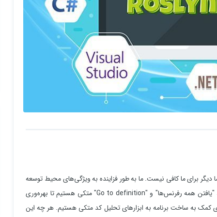
دیگر برای ما کافی نیست. ما به طور فزاینده به ویژگی‌های محیط توسعه
یکپارچه (IDE) مانند IntelliSense، ریفکتورینگ، تغییر نام هوشمند، "یافتن همه رفرنس‌ها" و "Go to definition" متکی هستیم تا بهره‌وری
رای کمک به ساخت برنامه به ابزارهای تحلیل کد متکی هستیم. هر چه این