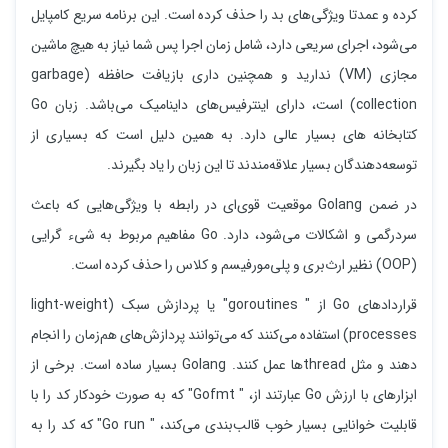
کرده و عمدتا ویژگی‌های بد را حذف کرده است. این برنامه سریع کامپایل
می‌شود، اجرای سریعی دارد، شامل زمان اجرا پس شما نیاز به هیچ ماشین
مجازی (VM) ندارید و همچنین داری بازیافت حافظه (garbage
collection) است، دارای اینترفیس‌های داینامیک می‌باشد. زبان Go
کتابخانه های بسیار عالی دارد. به همین دلیل است که بسیاری از
توسعه‌دهندگان بسیار علاقه‌مندند تا این زبان را یاد بگیرند.
در ضمن Golang موقعیت قوی‌ای در رابطه با ویژگی‌هایی که باعث
سردرگمی و اشکالات می‌شود، دارد. Go مفاهیم مربوط به شیء گرایی
(OOP) نظیر ارث‌بری و پلی‌مورفیسم و کلاس را حذف کرده است.
قراردادهای Go از " goroutines" یا پردازش سبک (light-weight
processes) استفاده می‌کنند که می‌توانند پردازش‌های هم‌زمان را انجام
دهند و مثل threadها عمل کنند. Golang بسیار ساده است. برخی از
ابزارهای با ارزش Go عبارتند از، " Gofmt" که به صورت خودکار کد را با
قابلیت خوانایی بسیار خوب قالب‌بندی می‌کند، " Go run" که کد را به