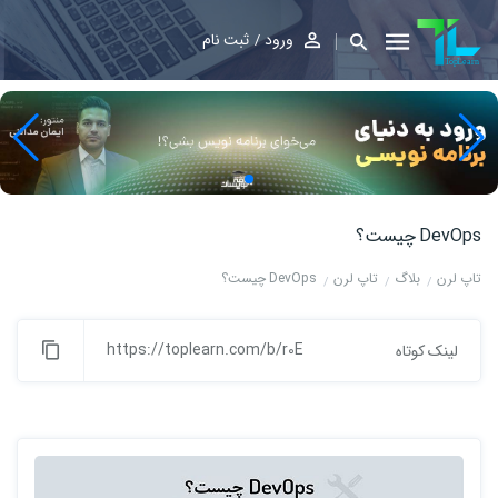
ورود
ثبت نام
DevOps چیست؟
تاپ لرن
بلاگ
تاپ لرن
DevOps چیست؟
https://toplearn.com/b/r0E
لینک کوتاه