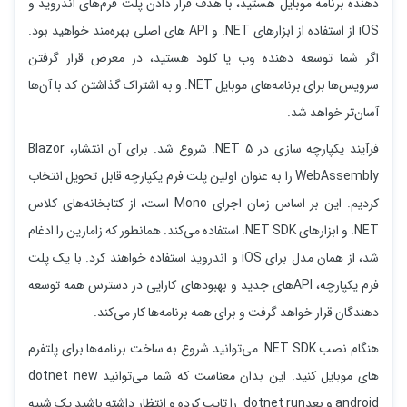
دهنده برنامه موبایل هستید، با هدف قرار دادن پلت فرم‌های اندروید و
iOS از استفاده از ابزارهای NET. و API های اصلی بهره‌مند خواهید بود.
اگر شما توسعه دهنده وب یا کلود هستید، در معرض قرار گرفتن
سرویس‌ها برای برنامه‌های موبایل NET. و به اشتراک گذاشتن کد با آن‌ها
آسان‌تر خواهد شد.
فرآیند یکپارچه سازی در NET 5. شروع شد. برای آن انتشار، Blazor
WebAssembly را به عنوان اولین پلت فرم یکپارچه قابل تحویل انتخاب
کردیم. این بر اساس زمان اجرای Mono است، از کتابخانه‌های کلاس
NET. و ابزارهای NET SDK. استفاده می‌کند. همانطور که زامارین را ادغام
شد، از همان مدل برای iOS و اندروید استفاده خواهند کرد. با یک پلت
فرم یکپارچه، APIهای جدید و بهبودهای کارایی در دسترس همه توسعه
دهندگان قرار خواهد گرفت و برای همه برنامه‌ها کار می‌کند.
هنگام نصب NET SDK. می‌توانید شروع به ساخت برنامه‌ها برای پلتفرم
های موبایل کنید. این بدان معناست که شما می‌توانید dotnet new
android و بعدdotnet run را تایپ کرده و انتظار داشته باشید یک شبیه