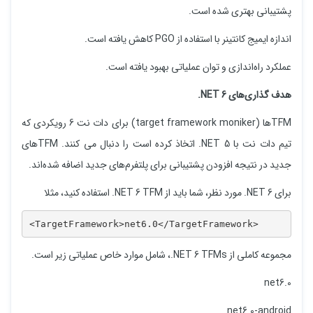
پشتیبانی بهتری شده است.
اندازه ایمیج کانتینر با استفاده از PGO کاهش یافته است.
عملکرد راه‌اندازی و توان عملیاتی بهبود یافته است.
هدف گذاری‌های NET 6.
TFMها (target framework moniker) برای دات نت 6 رویکردی که
تیم دات نت با NET 5. اتخاذ کرده‌ است را دنبال می کنند. TFMهای
جدید در نتیجه افزودن پشتیبانی برای پلتفرم‌های جدید اضافه شده‌اند.
برای NET 6. مورد نظر، شما باید از NET 6 TFM. استفاده کنید، مثلا
<TargetFramework>net6.0</TargetFramework>
مجموعه کاملی از NET 6 TFMs.، شامل موارد خاص عملیاتی زیر است.
net6.0
net6.0-android