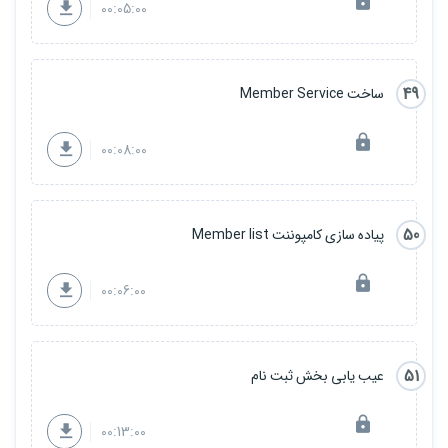
00:05:00
49
ساخت Member Service
00:08:00
50
پیاده سازی کامپوننت Member list
00:06:00
51
عیب یابی بخش ثبت نام
00:13:00