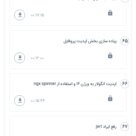
00:17:15
65
پیاده سازی بخش اپدیت پروفایل
00:12:00
66
اپدیت انگولار به ورژن 16 و استفاده از ngx spinner
00:15:46
67
رفع ایراد jwt