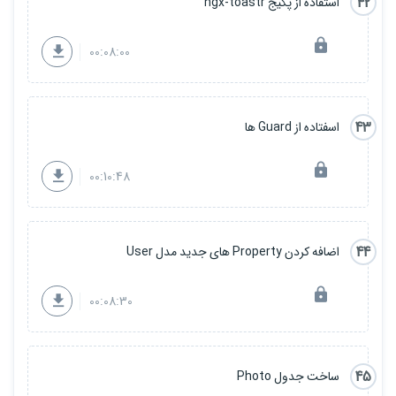
42
استفاده از پکیج ngx-toastr
00:08:00
43
اسفتاده از Guard ها
00:10:48
44
اضافه کردن Property های جدید مدل User
00:08:30
45
ساخت جدول Photo