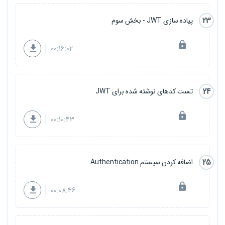
23
پیاده سازی JWT - بخش سوم
00:16:02
24
تست کدهای نوشته شده برای JWT
00:10:43
25
اضافه کردن سیستم Authentication
00:08:46