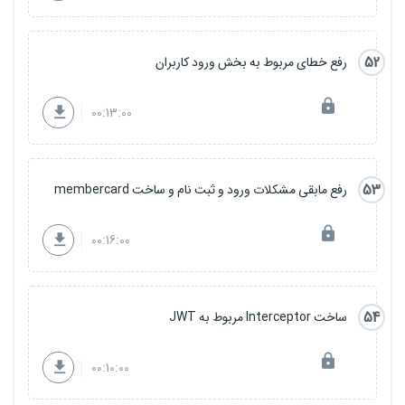
52
رفع خطای مربوط به بخش ورود کاربران
00:13:00
53
رفع مابقی مشکلات ورود و ثبت نام و ساخت membercard
00:16:00
54
ساخت Interceptor مربوط به JWT
00:10:00