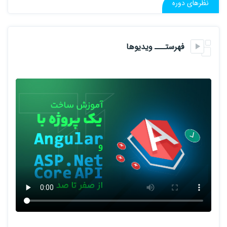
نظرهای دوره
5) پیاده سازی لیست کاربران، لایک کردن کاربران، ویرایش پروفایل و ...
6) پیاده سازی عملیات Filtering و Pagination و Sorting حرفه ای
فهرستـــ ویدیوها
7) استفاده از Reactive Form ها در انگولار
8) استایل نویسی و کار روی ظاهر پروژه
9) اضافه کردن چت انلاین و استفاده از Signal R (به زودی)
10) پابلیش و نحوه آنلاین کردن پروژه (به زودی)