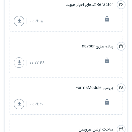
26
Refactor کدهای احراز هویت
00:09:18
27
پیاده سازی navbar
00:07:48
28
بررسی FormsModule
00:09:40
29
ساخت اولین سرویس