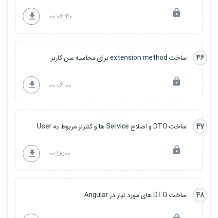
00:06:40
46
ساخت extension method برای محاسبه سن کاربر
00:06:00
47
ساخت DTO و اصلاح Service ها و کنترلر مربوط به User
00:18:00
48
ساخت DTO های مورد نیاز در Angular