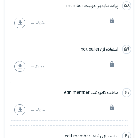
58
پیاده سایدبار جزئیات member
00:09:50
59
استفاده از ngx gallery
00:12:00
60
ساخت کامپوننت edit member
00:09:00
61
پیاده سازی ظاهر edit member