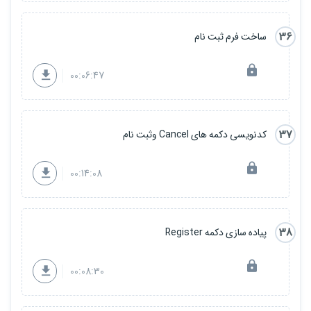
36
ساخت فرم ثبت نام
00:06:47
37
کدنویسی دکمه های Cancel وثبت نام
00:14:08
38
پیاده سازی دکمه Register
00:08:30