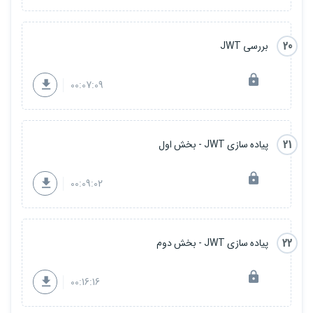
20
بررسی JWT
00:07:09
21
پیاده سازی JWT - بخش اول
00:09:02
22
پیاده سازی JWT - بخش دوم
00:16:16