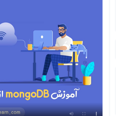
6 قسمت ابتدایی دوره و همچنین قسمت 43 و 52 و 59 رایگان میباشد