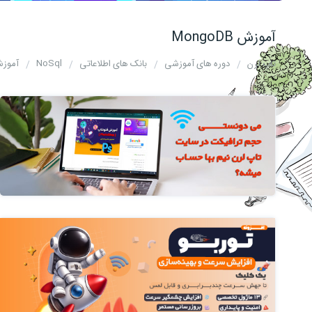
آموزش MongoDB
تاپ لرن
دوره های آموزشی
بانک های اطلاعاتی
NoSql
آموزش oDB