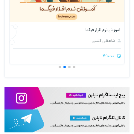
آموزش نرم افزار فیگما
ر
شاهقلی گشتی
7:10:00