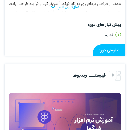
هدف از طراحی نرم‌افزاری به نام فیگما, آسان‌تر کردن فرآیند طراحی رابط
کاربری است. درواقع این ابزار, به طراحان UI کمک می‌کند تا در بهترین
حالت ممکن آنچه را که در ذهنشان دارند، به تصویر بکشند. لازم به ذکر
پیش نیاز های دوره :
است که امکان استفاده از فیگما در قالب اپلیکیشن و بر روی گوشی نیز
ندارد
میسر است. اگر شما هم به تازگی قصد دارید به حوزه طراحی رابط کاربری
وارد شوید و در این زمینه آموزش ببینید، پیشنهاد می‌کنیم از یادگیری
نظرهای دوره
فیگما غافل نباشید!
این دوره چه مزایایی داره؟
فهرستـــ ویدیوها
من در این دوره سعی کردم تمامی قسمت های این ابزار قدرتمند را برای
شما به شیوه ی ساده بررسی کنم و ذهن شما را برای تحلیل محصول از
دیدگاه یک طراح رابط کاربری آماده کنم
این دوره برای دومین بار به صورت کامل آپدیت شده است و من سعی
کرده ام که مطالب و شیوه تدریس را برای شما عزیزان ارتقا دهم .