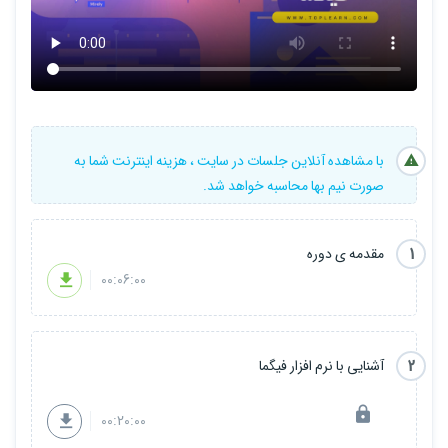
سرفصل های دوره :
مقدمه
آشنایی با فیگما
آشنایی با محیط نرم افزار فیگما
آرتبورد ها و لایه ها
نوار ابزارها
با مشاهده آنلاین جلسات در سایت ، هزینه اینترنت شما به
کامپوننت ها و ماسک
صورت نیم بها محاسبه خواهد شد.
متن و استایل
prototype
پلاگین ها
figjam
1
مقدمه ی دوره
مدیریت پروژه
00:06:00
پروژه
2
آشنایی با نرم افزار فیگما
00:20:00