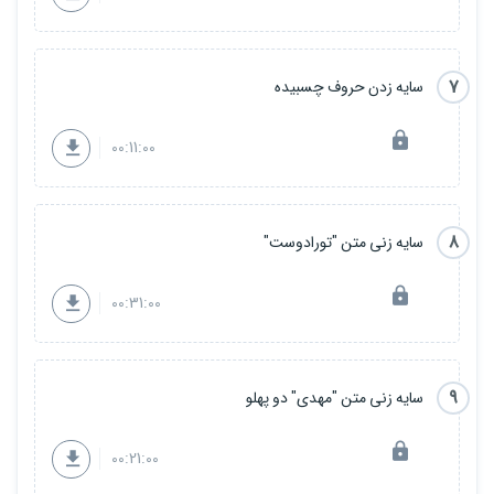
7
سایه زدن حروف چسبیده
00:11:00
8
سایه زنی متن "تورادوست"
00:31:00
9
سایه زنی متن "مهدی" دو پهلو
00:21:00