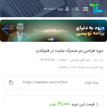
ورود
ثبت نام
دوره ﻃﺮاﺣﯽ ﺑﻨﺮ ﻣﺘﺤﺮک ﺳﺎﯾﺖ در ﻓﺘﻮﺷﺎپ
تاپ لرن
دوره های آموزشی
گرافیک
Photoshop
دوره ﻃﺮاﺣﯽ ﺑﻨﺮ ﻣﺘﺤﺮک ﺳﺎﯾﺖ در ﻓﺘﻮﺷﺎپ
https://toplearn.com/c/48v6
لینک کوتاه
30,000
قیمت این دوره:
تومان