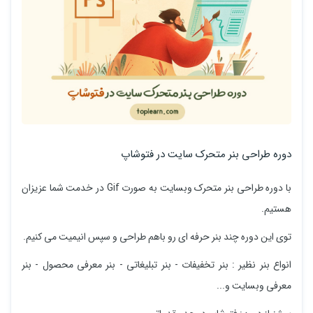
دوره ﻃﺮاﺣﯽ ﺑﻨﺮ ﻣﺘﺤﺮک ﺳﺎﯾﺖ در ﻓﺘﻮﺷﺎپ
با دوره طراحی بنر متحرک وبسایت به صورت Gif در خدمت شما عزیزان
هستیم.
ﺗﻮی اﯾﻦ دوره ﭼﻨﺪ ﺑﻨﺮ ﺣﺮﻓﻪ ای رو ﺑﺎﻫﻢ ﻃﺮاﺣﯽ و ﺳﭙﺲ اﻧﯿﻤﯿﺖ ﻣﯽ ﮐﻨﯿﻢ.
اﻧﻮاع ﺑﻨﺮ ﻧﻈﯿﺮ : ﺑﻨﺮ ﺗﺨﻔﯿﻔﺎت - ﺑﻨﺮ ﺗﺒﻠﯿﻐﺎﺗﯽ - ﺑﻨﺮ ﻣﻌﺮﻓﯽ ﻣﺤﺼﻮل - ﺑﻨﺮ
ﻣﻌﺮﻓﯽ وﺑﺴﺎﯾﺖ و...