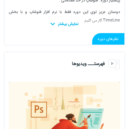
ﭘﯿﺸﻨﯿﺎز دوره : ﻓﺘﻮﺷﺎپ در ﺣﺪ ﻣﻘﺪﻣﺎﺗﯽ .
دوﺳﺘﺎن ﻋﺰﯾﺰ ﺗﻮی اﯾﻦ دوره ﻓﻘﻂ ﺑﺎ ﻧﺮم اﻓﺰار ﻓﺘﻮﺷﺎپ و ﺑﺎ ﺑﺨﺶ
TimeLine ﮐﺎر ﻣﯽ ﮐﻨﯿﻢ
نظرهای دوره
فهرستـــ ویدیوها