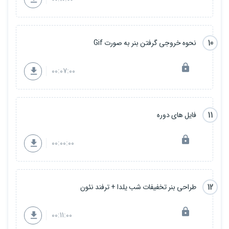
10
نحوه خروجی گرفتن بنر به صورت Gif
00:07:00
11
فایل های دوره
00:00:00
12
طراحی بنر تخفیفات شب یلدا + ترفند نئون
00:11:00