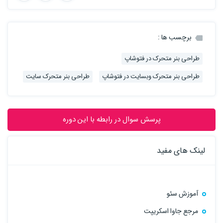
برچسب ها :
ﻃﺮاﺣﯽ ﺑﻨﺮ ﻣﺘﺤﺮک در ﻓﺘﻮﺷﺎپ
ﻃﺮاﺣﯽ ﺑﻨﺮ ﻣﺘﺤﺮک وﺑﺴﺎﯾﺖ در ﻓﺘﻮﺷﺎپ
ﻃﺮاﺣﯽ ﺑﻨﺮ ﻣﺘﺤﺮک ﺳﺎﯾﺖ
پرسش سوال در رابطه با این دوره
لینک های مفید
آموزش سئو
مرجع جاوا اسکریپت