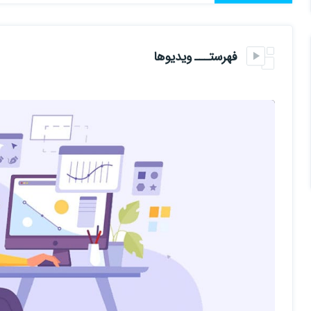
گوگل کروم
اینستاگرام
فهرستـــ ویدیوها
ریکت
ویو
انگولار
شرکت تسلا
فیسبوک
یوتیوب