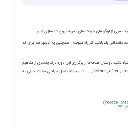
 های این دوره هم چیز زیادی نیست و اگر شما html , css در حد مقدماتی بلدباشید کار راه میوفته . همچنین یه ادیتور هم برای کد
ربرد نداره ؟ اشتباه نکنید دوستان هدف ما از برگزاری این دوره درک یکسری از مفاهیم
html , css است که باهاشون کمتر سر و کار داریم نظیر خاصیت before , after , translate , .... که مطمئنا داخل طراحی سایت خیلی به
 از این ویژگی ها بیشتر استفاده کنید