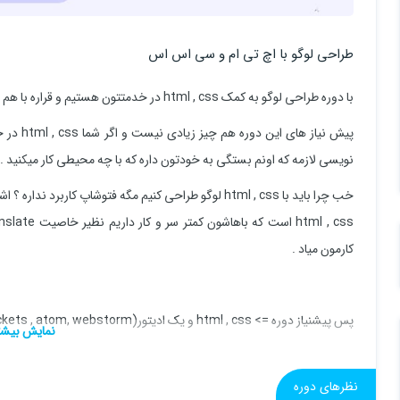
طراحی لوگو با اچ تی ام و سی اس اس
با دوره طراحی لوگو به کمک html , css در خدمتتون هستیم و قراره با هم یک سری از لوگو های شرکت های معروف رو پیاده سازی کنیم .
پیش نیاز
نویسی لازمه که اونم بستگی به خودتون داره که با چه محیطی کار میکنید .
خب چرا باید با html , css لوگو طراحی کنیم مگه فتوشاپ کا
کارمون میاد .
پس پیشنیاز دوره => html , css و یک ادیتور(vscode , brackets , atom, webstorm)
تدریس این دوره هم به صورت رایگان خواهد بود و امیدوارم پس از پایان دوره
نظرهای دوره
سرفصل آموزشی