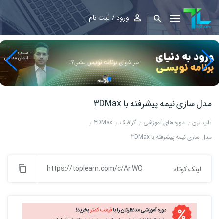
ورود
ثبت نام
مدل سازی نیمه پیشرفته با 3DMax
تاپ لرن
دوره های آموزشی
گرافیک
3DMax
مدل سازی نیمه پیشرفته با 3DMax
https://toplearn.com/c/AnWO
لینک کوتاه