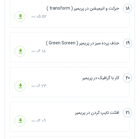
18
حرکت و انیمیشن در پریمیر ( transform )
00:05:52
19
حذف پرده سبز در پریمیر ( Green Screen )
00:04:18
20
کار با گرافیک در پریمیر
00:06:23
21
افکت تایپ کردن در پریمیر
00:04:09