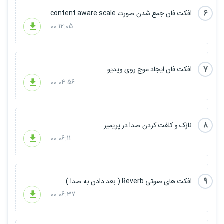
6
افکت فان جمع شدن صورت content aware scale
00:12:05
7
افکت فان ایجاد موج روی ویدیو
00:04:56
8
نازک و کلفت کردن صدا در پریمیر
00:06:11
9
افکت های صوتی Reverb ( بعد دادن به صدا )
00:06:37