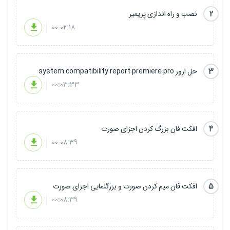
2
نصب و راه اندازی پریمیر
00:02:18
3
حل ارور system compatibility report premiere pro
00:03:33
4
افکت فان بزرگ کردن اجزای صورت
00:08:39
5
افکت فان میم کردن صورت و بزرگنمایی اجزای صورت
00:08:39