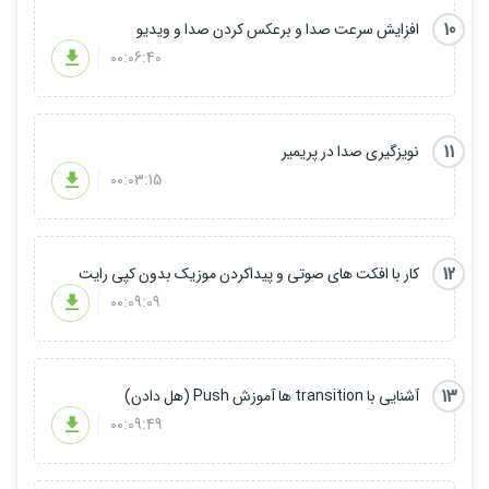
10
افزایش سرعت صدا و برعکس کردن صدا و ویدیو
00:06:40
11
نویزگیری صدا در پریمیر
00:03:15
12
کار با افکت های صوتی و پیداکردن موزیک بدون کپی رایت
00:09:09
13
آشنایی با transition ها آموزش Push (هل دادن)
00:09:49