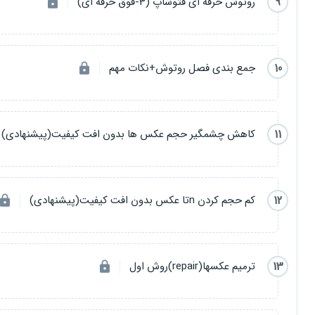
9
روتوش حرفه ای فتوشاپ (3-فوق حرفه ای)
برای
اشنایی
و
درک
بیشتر از
مباحث دوره
میتوانید
قسمت های اولیه و رایگا
10
جمع بندی فصل روتوش+نکات مهم
11
کاهش چشمگیر حجم عکس ها بدون افت کیفیت(پیشنهادی)
12
کم حجم کردن nتا عکس بدون افت کیفیت(پیشنهادی)
13
ترمیم عکسها(repair)روش اول