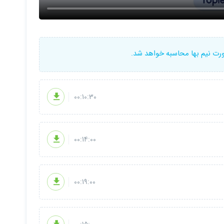
است است
ورت نیم بها محاسبه خواهد شد.
00:10:30
00:14:00
00:19:00
ر در دوره است)