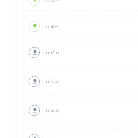
00:15:00
00:11:00
00:09:00
بکه های مجازی
و یا
سطح اینترنت
مشاهده کرده اید که برایتان جالب
د /
تبریک
میگم شما
پس از پایان این دوره
به یکی از همان افرادی که
00:19:00
 / و طراحی عکس
های مختلف و ساده
افزایش
پیدا خواهد کرد...
00:18:00