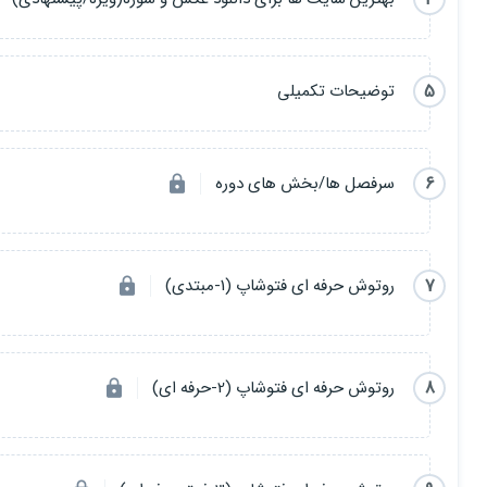
2- photoshop 2021 / 30% / exe
3- light room / 15% / apk
5
توضیحات تکمیلی
4- pix art / 10% / apk
6
سرفصل ها/بخش های دوره
قطعا تا به امروز بارها برایتان پیش امده که عکس هایی
زیبا و خلاقانه
را در
ش
بوده اند ولی خلاقیت و توانایی پیاده سازی چنین عکس هایی را نداشته ای
این
اثار را خلق
میکنند
تبدیل
خواهید شد
7
روتوش حرفه ای فتوشاپ (1-مبتدی)
همیچنین پس از پایان این دوره
خلاقیت
شما برای
ادیت /ترمیم /فتومونتاژ
8
روتوش حرفه ای فتوشاپ (2-حرفه ای)
برای اشنایی بیشتر با
مدرس
این دوره میتوانید به این
لینک
مراجعه کنید...
پس معطل چی هستی؟ بزن بریم:)