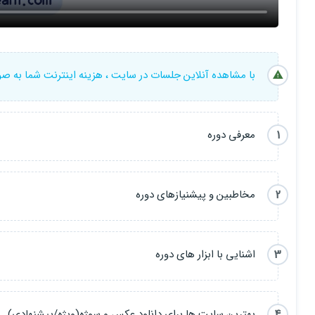
پیشنیاز اصلی
این دوره
اشنایی نسبی
با
نرم افزار+ابزارهای
اصلی
فتوشاپ
با مشاهده آنلاین جلسات در سایت ، هزینه اینترنت شما به ص
باقی موارد پیشرفته را به همراه هم مرور خواهیم کرد.
این دوره و مباحث این دوره در سه سطح مختلف خواهند بود:
1
معرفی دوره
1-مبتدی-متوسط(junior)
2-نیمه حرفه ای(senior)
2
مخاطبین و پیشنیازهای دوره
3-فوق حرفه ای(professional)
3
اشنایی با ابزار های دوره
در این
دوره
از
چهار نرم افزار
استفاده خواهیم کرد : (عدد نشانگر درصد حضو
1- photoshop 2020 / 45% / exe
4
بهترین سایت ها برای دانلود عکس و سوژه(ویژه/پیشنهادی)