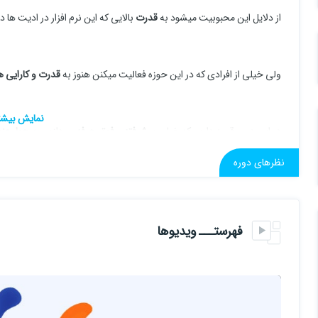
از دلایل این محبوبیت میشود به
قدرت
بالایی که این نرم افزار در ادیت ها دا
ولی خیلی از افرادی که در این حوزه فعالیت میکنن هنوز به
قدرت و کارایی 
در این دوره قصد داریم که خیلی
پیشرفته
و
فوق حرفه
بپردازیم به
چهار عن
کرد.
نظرهای دوره
قراره یجورایی فتوشاپ رو قورت بدیم :)
فهرستـــ ویدیوها
از
چهارچوب
های اصلی فتوشاپ میتوان به این چهار مورد زیر پرداخت:
1-ادیت/EDIT
2-ترمیم/REPAIR