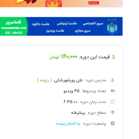
140,000
قیمت این دوره:
تومان
مدرس دوره :
علی پورشهربابکی
( رزومه )
تعداد ویدیوها :
35 ویدیو
مدت زمان دوره :
6:35:00
سطح دوره :
پیشرفته
وضعیت دوره :
به اتمام رسیده