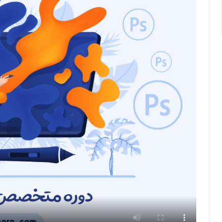
3-طراحی/DESIGNING
3-فتومونتاژ/PHOTOMONTAGE
تمرکز اصلی ما در این دوره پیاده سازی
مهم ترین
و
پشرفته ترین
مباحث در
در این دوره
قصد داریم تمام نکات و مبانی ای که باید برای پیاده سازی ح
کنیم
دوره برای افراد زیر مناسب است:
1-گرافیست ها
2-اتلیه کارها
3-عکاس ها
4-تمام افرادی که به این موضوعات علاقمند هستند و قصد فعالیت در این حوزه را دارند:)