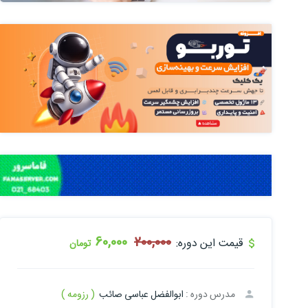
60,000
200,000
قیمت این دوره:
تومان
مدرس دوره :
ابوالفضل عباسی صائب
( رزومه )