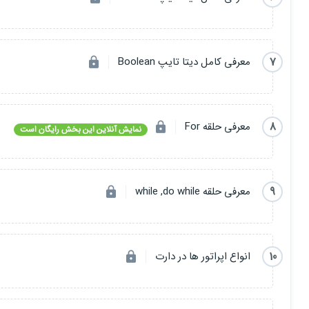
7
معرفی ‌‌کامل دیتا تایپ ‌Boolean
8
معرفی حلقه For
نمایش آنلاین این بخش رایگان است
9
معرفی حلقه while ,do while
10
انواع اپراتور ها در دارت