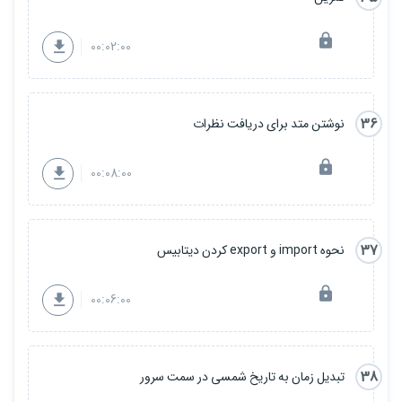
00:02:00
36
نوشتن متد برای دریافت نظرات
00:08:00
37
نحوه import و export کردن دیتابیس
00:06:00
38
تبدیل زمان به تاریخ شمسی در سمت سرور