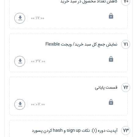
70
کاهش تعداد محصول در سبد خرید
00:17:00
71
نمایش جمع کل سبد خرید/ ویجت Flexible
00:27:00
72
قسمت پایانی
00:07:00
73
آپدیت دوره (۱): نکات sign up و hash کردن پسورد