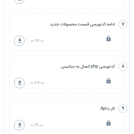
7
ادامه کدنویسی قسمت محصولات جدید
00:26:00
8
کدنویسی php اتصال به دیتابیس
00:27:00
9
کار با Api
00:19:00