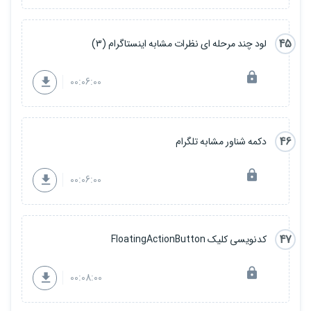
45
لود چند مرحله ای نظرات مشابه اینستاگرام (3)
00:06:00
46
دکمه شناور مشابه تلگرام
00:06:00
47
کدنویسی کلیک FloatingActionButton
00:08:00