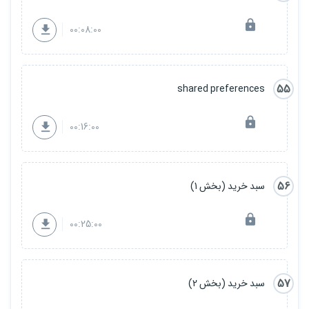
00:08:00
55
shared preferences
00:16:00
56
سبد خرید (بخش 1)
00:25:00
57
سبد خرید (بخش 2)