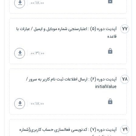
00:18:00
77
آپدیت دوره (5) : اعتبارسنجی شماره موبایل و ایمیل / عبارات با
قاعده
00:31:00
78
آپدیت دوره (6) : ارسال اطلاعات ثبت نام کاربر به سرور /
initialValue
00:18:00
79
آپدیت دوره (7) : کدنویسی فعالسازی حساب کاربری(شماره