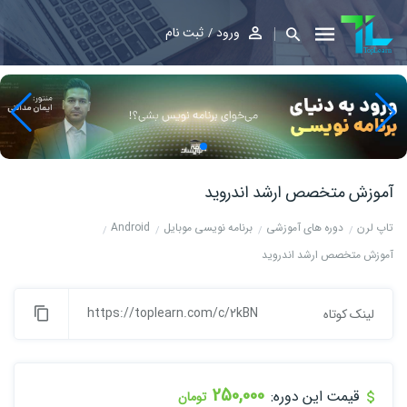
ورود
ثبت نام
آموزش متخصص ارشد اندروید
تاپ لرن
دوره های آموزشی
برنامه نویسی موبایل
Android
آموزش متخصص ارشد اندروید
https://toplearn.com/c/2kBN
لینک کوتاه
250,000
قیمت این دوره:
تومان