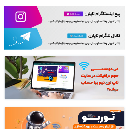
معماری MVP و MVVM
آموزش کامل RxJava
آموزش jet Pack
کار با Google Analytics و Crash Reporting
آموزش کار با کدهای USSD #
آموزش کار با نقشه گوگل
آموزش انتشار اپ در مارکت کافه بازار
آموزش انتشار اپ در مارکت مایکت
آموزش انتشار اپ در گوگل پلی
آموزش تشخیص و پردازش متن و گفتار
آموزش Design Pattern ها