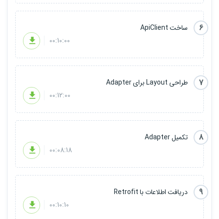
6
ساخت ApiClient
00:10:00
7
طراحی Layout برای Adapter
00:12:00
8
تکمیل Adapter
00:08:18
9
دریافت اطلاعات با Retrofit
00:10:10