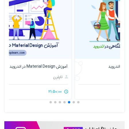
آموزش Material Design در اندروید (پروژه محور)
آم
تاپلرن
21:50:00