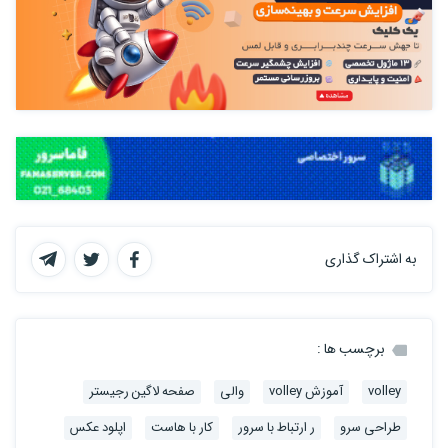
به اشتراک گذاری
برچسب ها :
volley
آموزش volley
والی
صفحه لاگین رجیستر
طراحی سرو
ر ارتباط با سرور
کار با هاست
اپلود عکس