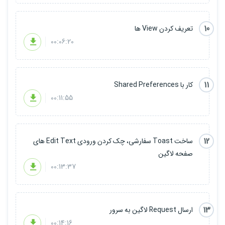
- Hash کردن رمز عبور داخل دیتابیس
10
تعریف کردن View ها
- و ...
00:06:20
پیش نیاز های این دوره آموزشی، آشنایی مقدماتی با برنامه نویسی
11
کار با Shared Preferences
اندروید و همچنین زبان PHP می باشد.
00:11:55
و اینکه لطفا هر سوالی راجع به این دوره داشتین در بخش پرسش و پاسخ
مطرح کنید.
12
ساخت Toast سفارشی، چک کردن ورودی Edit Text های
صفحه لاگین
00:13:37
موفق و پیروز باشید.
13
ارسال Request لاگین به سرور
00:14:16