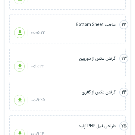
22
ساخت Bottom Sheet
00:05:23
23
گرفتن عکس از دوربین
00:10:32
24
گرفتن عکس از گالری
00:09:25
25
طراحی فایل PHP آپلود
00:09:14