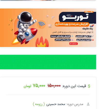
75,000
150,000
قیمت این دوره:
تومان
مدرس دوره :
محمد حسینی
( رزومه )