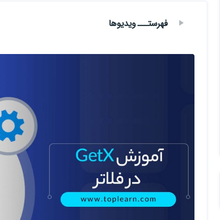
فهرستـــ ویدیوها