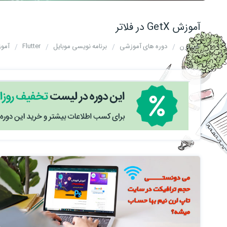
آموزش GetX در فلاتر
تاپ لرن
دوره های آموزشی
برنامه نویسی موبایل
Flutter
آموزش etX