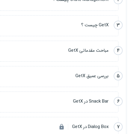
3
GetX چیست ؟
4
مباحث مقدماتی GetX
5
بررسی عمیق GetX
6
Snack Bar در GetX
7
Dialog Box در GetX