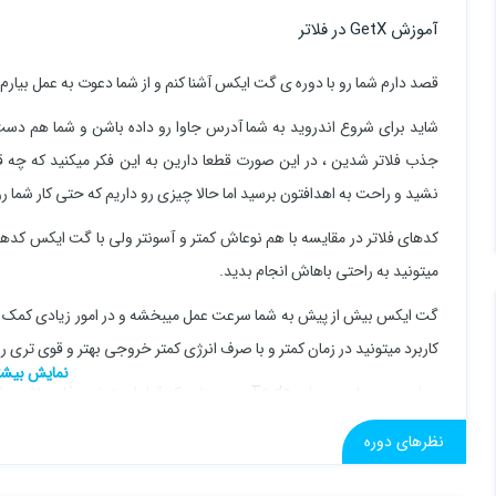
آموزش GetX در فلاتر
قصد دارم شما رو با دوره ی گت ایکس آشنا کنم و از شما دعوت به عمل بیارم تا
شاید برای شروع اندروید به شما آدرس جاوا رو داده باشن و شما هم د
جذب فلاتر شدین ، در این صورت قطعا دارین به این فکر میکنید که چه 
نشید و راحت به اهدافتون برسید اما حالا چیزی رو داریم که حتی کار شما رو
کدهای فلاتر در مقایسه با هم نوعاش کمتر و آسونتر ولی با گت ایکس کده
میتونید به راحتی باهاش انجام بدید.
گت ایکس بیش از پیش به شما سرعت عمل میبخشه و در امور زیادی کمک حالتو
کاربرد میتونید در زمان کمتر و با صرف انرژی کمتر خروجی بهتر و قوی تری ر
در این دوره با هم یه اپ To do هم میزنیم که قطعا 
نسخه متنی آموزش که امیدوارم مورد توجه شما عزیزان قرار بگیره.
نظرهای دوره
برای ماجراجویی های عمیق تر و جدید تر آماده اید!؟ پس بریم و کار رو شروع 