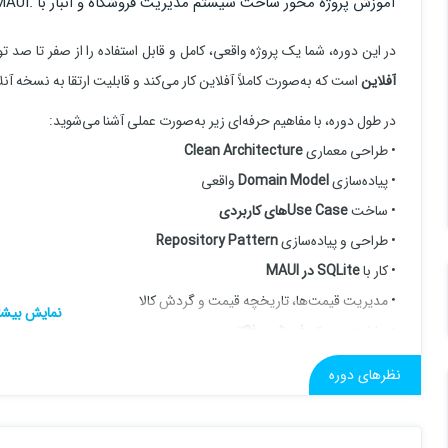
آموزش پروژه‌ محور ساخت سیستم مدیریت فروشگاه و انبار با .NET MAUI
در این دوره، شما یک پروژه واقعی، کامل و قابل استفاده را از صفر تا صد
آفلاین
است که به‌صورت کاملاً آفلاین کار می‌کند و قابلیت ارتقا به نسخه آنلای
در طول دوره، با مفاهیم حرفه‌ای زیر به‌صورت عملی آشنا می‌شوید:
• طراحی معماری
Clean Architecture
• پیاده‌سازی
Domain Model
واقعی
• ساخت
Use Case‌های کاربردی
• طراحی و پیاده‌سازی
Repository Pattern
• کار با
SQLite در MAUI
• مدیریت قیمت‌ها، تاریخچه قیمت و گردش کالا
• ساخت
سیستم فروش و فاکتور
• طراحی
Value Object
و
Flags
نظرهای دوره
در پایان دوره، یک اپلیکیشن کامل خواهید داشت که:
• روی
Android و Windows
اجرا می‌شود