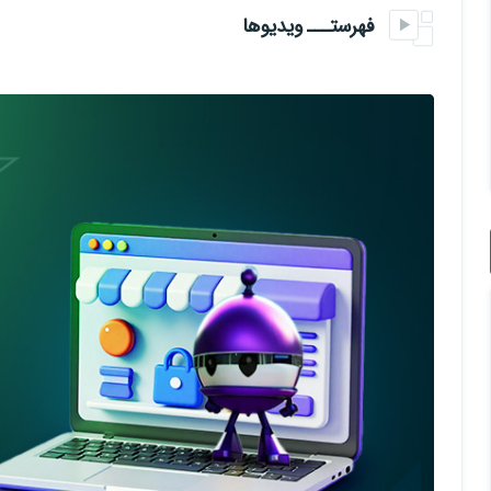
• قابلیت مدیریت کالا، قیمت، موجودی، فروش و فاکتور دارد
فهرستـــ ویدیوها
• معماری آن کاملاً استاندارد و
قابل توسعه
است
این دوره مناسب کسانی است که می‌خواهند از سطح آموزش‌های ساده عبور 
پیش نیاز دوره : تسلط به C# و
دوره Maui سطح مقدماتی و متوسط
سرفصل های دوره
معرفی دوره
شروع پروژه، معرفی خروجی نهایی، توضیح معماری تمیز و ساختار کلی کار
ساخت پروژه MAUI و آماده‌سازی ساختار اولیه پوشه‌ها
طراحی مدل‌های پروژه
طراحی objectvalue و enum با Flags
ساخت DbContext و جدول‌ها