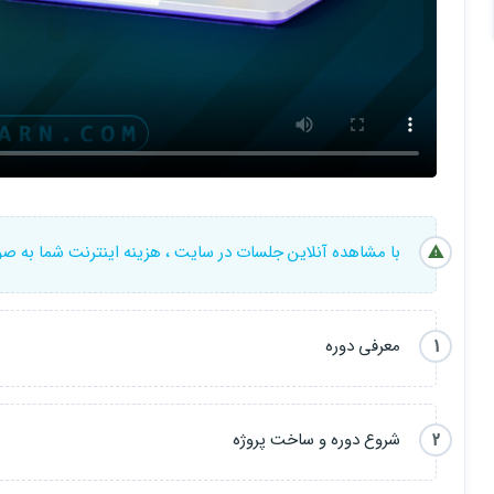
ساخت GenericRepository و پیاده‌سازی CRUD پایه
پیاده‌سازی مدیریت دسته‌بندی و واحدها در Use Caseها
ساخت UI مربوط به دسته بندی و واحدها
طراحی Use Caseهای محصول
با مشاهده آنلاین جلسات در سایت ، هزینه اینترنت شما به ص
1
معرفی دوره
2
شروع دوره و ساخت پروژه