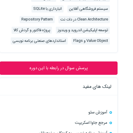
سیستم فروشگاهی آفلاین
انبارداری با SQLite
Clean Architecture در دات نت
Repository Pattern
توسعه اپلیکیشن اندروید و ویندوز
پروژه فاکتور و گردش کالا
Value Object و Flags
استانداردهای صنعتی برنامه نویسی
پرسش سوال در رابطه با این دوره
لینک های مفید
آموزش سئو
مرجع جاوا اسکریپت
آموزش برنامه نویسی به کودکان و نوجوانان