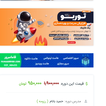
950,000
1,900,000
قیمت این دوره:
تومان
مدرس دوره :
حمید بانام
( رزومه )