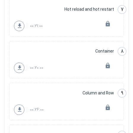
7
Hot reload and hot restart
00:21:00
8
Container
00:20:00
9
Column and Row
00:26:00