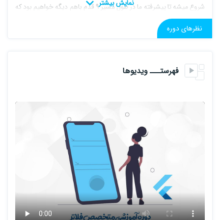
شروع میشه تا پیشرفته ما در طول مسیر 9 قدم باهم دیگه خواهیم بود که
در هر قدم یک اپلیکشن طراحی میکنیم و در ضمن زبان دارت رو هم در
نظرهای دوره
میان
پوشش میدیم. و سعی شده همه مطالب فلاتر گفته بشه.اپلیکشن های
که طراحی خواهیم کرد. اپلیکشن نمایش عکس،اپلیکشن
فهرستـــ ویدیوها
پروفایل،اپلیکشن تاس،اپلیکشن نوت زن
پیانو،اپلیکشن کوییز،اپلیکشن ماشین حساب سلامتی(جهت طراحی رابط
کاربری)،اپلیکشن اب و هوایی،اپلیکشن بیت کوین تیکر،و اپلیکشن چت
بافایر بیس
بعد از گذروندن دوره میتونید وارد بازار کار بشید و یا در شرکت های
مختلف استخدادم بشید و این برنامه هایی که با هم ساختیم میتونه
روزمه ی قوی
بشه برای شما دوستان.پس منتظر چی هستید دوره رو استارت بزنید،