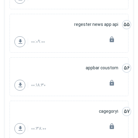
55
regester news app api
00:09:00
56
appbar coustom
00:18:30
57
cagegory1
00:38:00