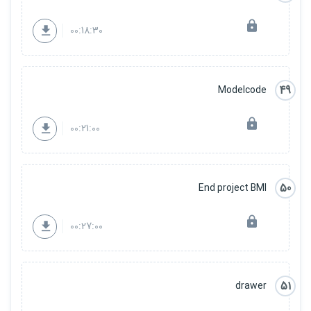
00:18:30
49
Modelcode
00:21:00
50
End project BMI
00:27:00
51
drawer