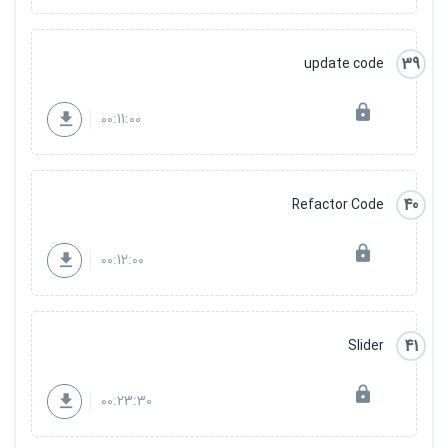
39
update code
00:11:00
40
Refactor Code
00:12:00
41
Slider
00:23:30