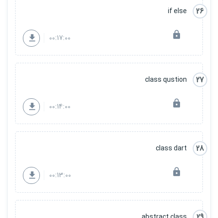
26
if else
00:17:00
27
class qustion
00:14:00
28
class dart
00:13:00
29
abstract class