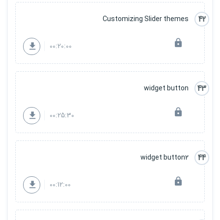
42
Customizing Slider themes
00:20:00
43
widget button
00:25:30
44
widget button2
00:12:00