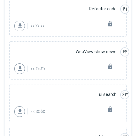
61
Refactor code
00:20:00
62
WebView show news
00:40:30
63
ui search
00:15:55