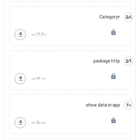
58
Category2
00:19:30
59
package http
00:13:00
60
show data in app
00:50:00