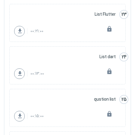
23
List Flutter
00:21:00
24
List dart
00:13:00
25
qustion list
00:15:00