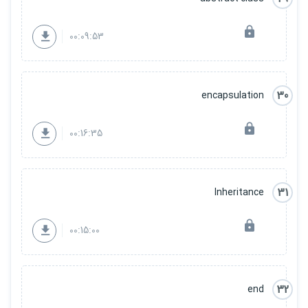
00:09:53
30
encapsulation
00:16:35
31
Inheritance
00:15:00
32
end