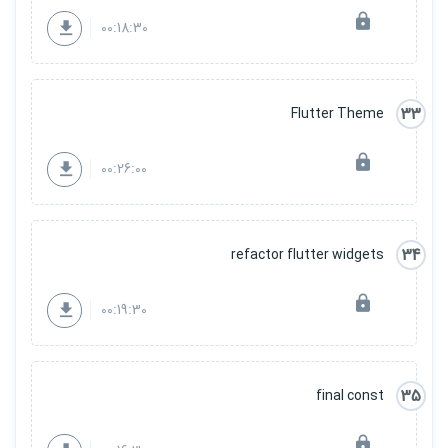
00:18:30
33
Flutter Theme
00:26:00
34
refactor flutter widgets
00:19:30
35
final const