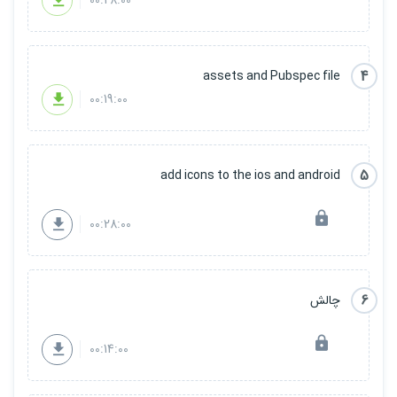
00:28:00
4
assets and Pubspec file
00:19:00
5
add icons to the ios and android
00:28:00
6
چالش
00:14:00