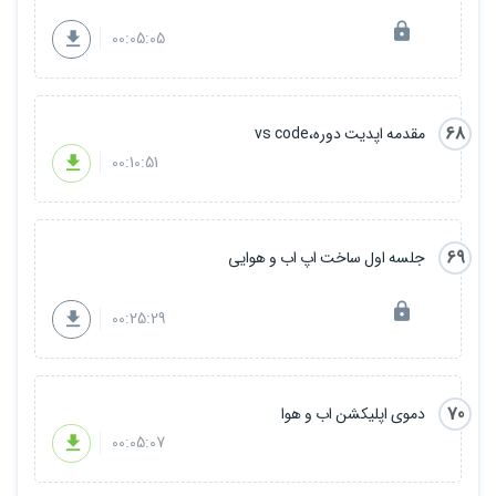
00:05:05
68
مقدمه اپدیت دوره،vs code
00:10:51
69
جلسه اول ساخت اپ اب و هوایی
00:25:29
70
دموی اپلیکشن اب و هوا
00:05:07