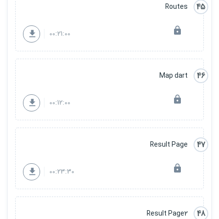
45
Routes
00:21:00
46
Map dart
00:12:00
47
Result Page
00:23:30
48
Result Page2