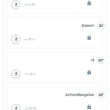
00:10:30
52
drawer2
00:12:00
53
rtl
00:08:00
54
bottomNavigation
00:22:30