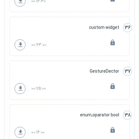
00:16:30
36
custom widget
00:23:00
37
GestureDector
00:25:00
38
enum,oparator bool
00:16:00