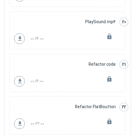
20
PlaySound.mp4
00:14:00
21
Refactor code
00:16:00
22
Refactor FlatBoutton
00:22:00