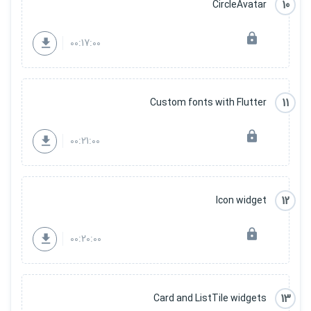
10
CircleAvatar
00:17:00
11
Custom fonts with Flutter
00:21:00
12
Icon widget
00:20:00
13
Card and ListTile widgets