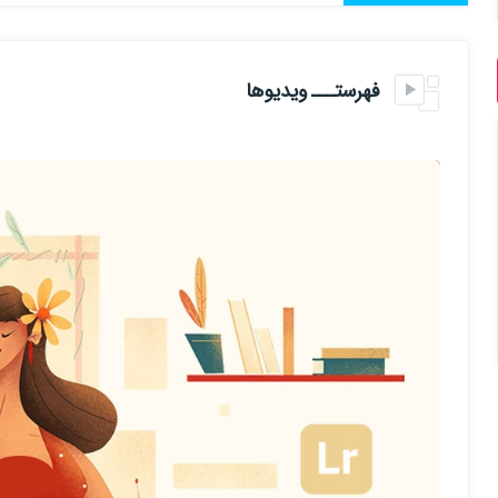
با تشکر از شما عزیزان...
فهرستـــ ویدیوها