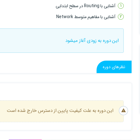
تنظیم صحیح زمان و تاریخ در Kerio Control
آشنایی با Routing در سطح ابتدایی
جوین کردن Kerio Control به Domain
آشنایی با مفاهیم متوسط Network
آموزش بک آپ گیری
این دوره به زودی آغاز میشود
آموزش Restore کردن Backup در کریو کنترل
سناریوی نصب و راه اندازی
نظرهای دوره
نصب Kerio Control
تنظیمات IP Address برای کارت شبکه های Kerio Control
ساخت User در Kerio Control
این دوره به علت کیفیت پایین از دسترس خارج شده است
ساخت گروه در Kerio Control