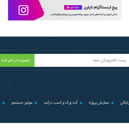
ایجاد user ها در کریو بدون استفاده از Template ها
فراخوانی User ها از اکتیودایرکتوری در Kerio Control
دسترسی به اینترنت پس از Authenticate شدن
فعال کردن RADIUS Server در کریو کنترل
Logout کاربران از کریو و قطع دسترسی به اینترنت
عضویت در خبرنامه
Logout کاربران از طریق کریو توسط ادمین
Block کردن اکانتها در Kerio Control در صورت اشتباه وارد کردن پسورد
intrusion Prevention در کریو کنترل
ایگان
سفارش پروژه
گت ورک و کسب درآمد
موتور جستجو
ل
آموزش Traffic Rule