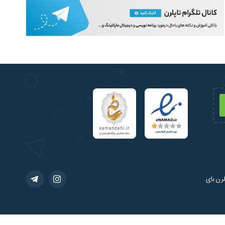
رن بای