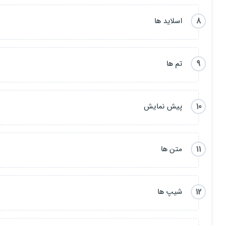
8
اسلاید ها
9
تم ها
10
پیش نمایش
11
متن ها
12
شیپ ها