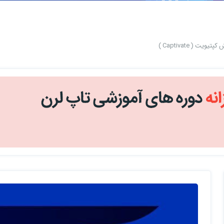
تیویت ( Captivate )