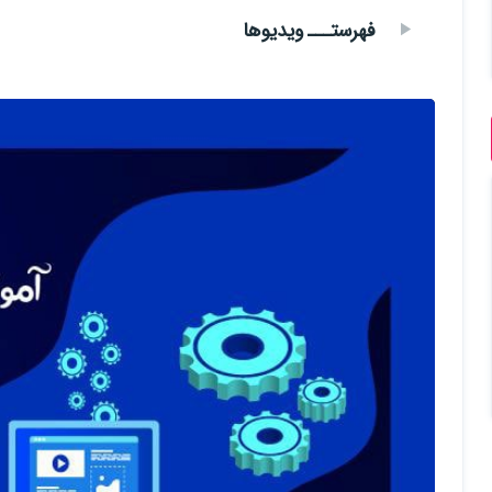
فهرستـــ ویدیوها