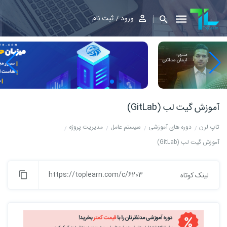
ورود
ثبت نام
آموزش گیت لب (GitLab)
تاپ لرن
دوره های آموزشی
سیستم عامل
مدیریت پروژه
آموزش گیت لب (GitLab)
https://toplearn.com/c/6203
لینک کوتاه