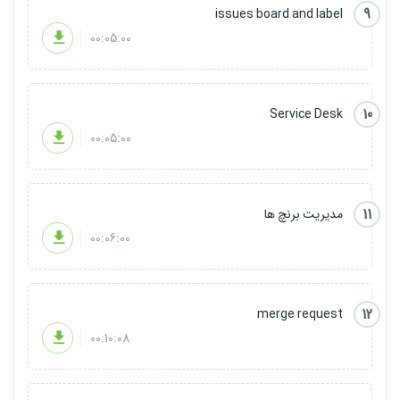
9
issues board and label
00:05:00
10
Service Desk
00:05:00
11
مدیریت برنچ ها
00:06:00
12
merge request
00:10:08