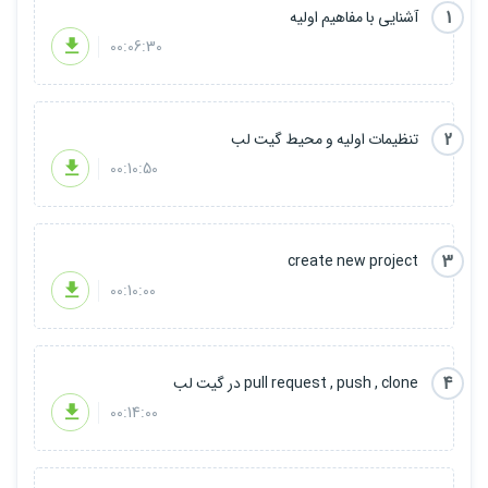
1
آشنایی با مفاهیم اولیه
6.
هک‌های جالب و ترفندهای مفید:
00:06:30
o ترفندهای کوچک و کاربردی برای استفاده بهینه از گیت‌لب
o راه‌های سریع‌تر و کارآمدتر برای مدیریت کدها و پروژه‌ها
2
تنظیمات اولیه و محیط گیت لب
00:10:50
3
create new project
00:10:00
4
pull request , push , clone در گیت لب
00:14:00