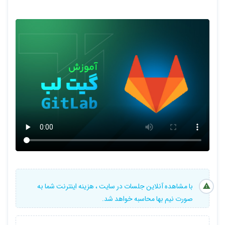
شاخه‌ها!)
o بررسی و ادغام درخواست‌ها (Merge Requests) (مثل
ماموریت‌های مخفیانه!)
4.
کاربردهای پیشرفته:
o استفاده از ابزارهای گیت‌لب برای مدیریت پروژه‌ها و تسک‌ها (مثل
یک کارآفرین واقعی!)
o گزارش‌گیری و تحلیل عملکرد تیم (بدون تبدیل شدن به کاراگاه
خصوصی!)
5.
جمع‌بندی و نکات پایانی:
o مرور مطالب دوره (و اینکه چرا باید به همه نشان دهید که چقدر
باهوشید!)
با مشاهده آنلاین جلسات در سایت ، هزینه اینترنت شما به
صورت نیم بها محاسبه خواهد شد.
o نکات و ترفندهای حرفه‌ای برای بهره‌وری بیشتر (و افزایش زمان
خواب!)