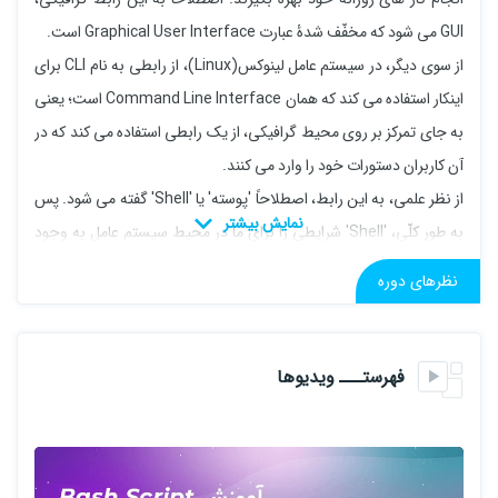
GUI می شود که مخفّف شدۀ عبارت Graphical User Interface است.
از سوی دیگر، در سیستم عامل لینوکس(Linux)، از رابطی به نام CLI برای
اینکار استفاده می کند که همان Command Line Interface است؛ یعنی
به جای تمرکز بر روی محیط گرافیکی، از یک رابطی استفاده می کند که در
آن کاربران دستورات خود را وارد می کنند.
از نظر علمی، به این رابط، اصطلاحاً 'پوسته' یا 'Shell' گفته می شود. پس
به طور کلّی، 'Shell' شرایطی را برای ما در محیط سیستم عامل به وجود
می آورد که بتوانیم از امکاناتی که در آن سیستم عامل گنجانده شده
نظرهای دوره
بیشترین بهره را ببریم.
سیستم عامل لینوکس پوسته های بسیاری از جمله:
Bash, TCSH, ZShell, Bourne Shell, . . .
فهرستـــ ویدیوها
در بین تمامی این پوسته ها، Bash یا Bourne Again Shell، نه فقط در
سیستم عامل لینوکس بلکه در سیستم عامل مک نیز کاربرد فراوانی دارد و
اوج قدرت این پوسته زمانی به مرحلۀ اثبات رسید که کمپانی Oracle،