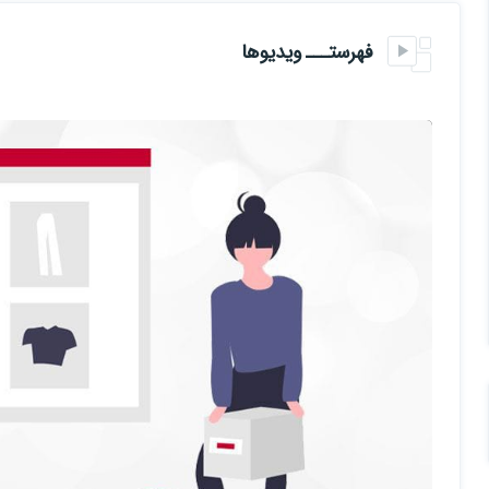
فهرستـــ ویدیوها