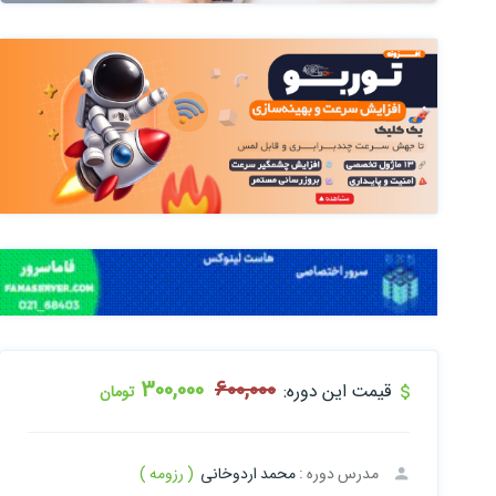
300,000
600,000
قیمت این دوره:
تومان
مدرس دوره :
محمد اردوخانی
( رزومه )