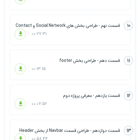
10
قسمت نهم - طراحی بخش های Social Network و Contact
00:27:31
11
قسمت دهم - طراحی بخش footer
00:13:15
12
قسمت یازدهم - معرفی پروژه دوم
00:07:52
13
قسمت دوازدهم - طراحی قسمت Navbar از بخش Header
00:58:44